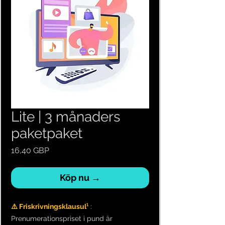
Lite | 3 månaders
paketpaket
Pris
16,40 GBP
Köp nu →
⚠️ Friskrivningsklausul¹
:
Prenumerationspriset i pund är