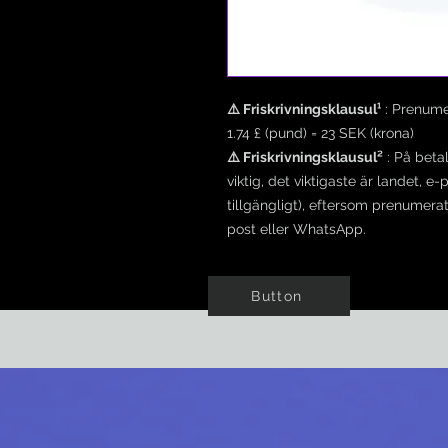
⚠️ Friskrivningsklausul¹
: Prenume
1.74 £ (pund) = 23 SEK (krona)
⚠️ Friskrivningsklausul²
: På beta
viktig, det viktigaste är landet
tillgängligt), eftersom prenumerat
post eller WhatsApp.
Button