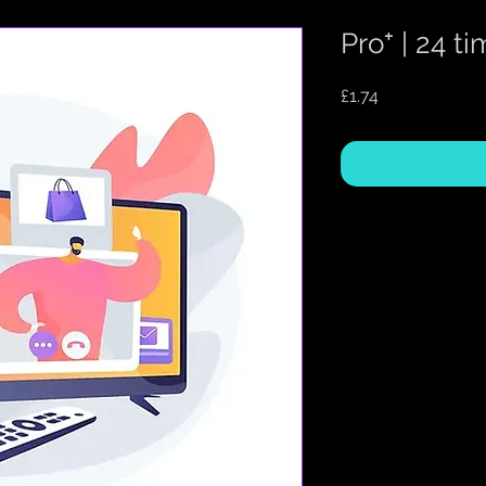
Pro⁺ | 24 
Price
£1.74