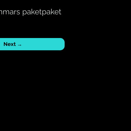
timmars paketpaket
Next →